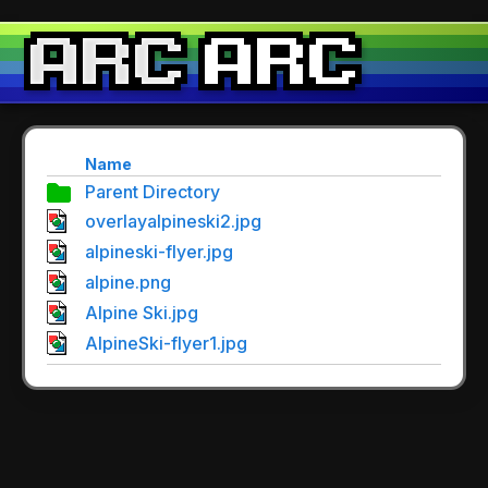
Name
Parent Directory
overlayalpineski2.jpg
alpineski-flyer.jpg
alpine.png
Alpine Ski.jpg
AlpineSki-flyer1.jpg