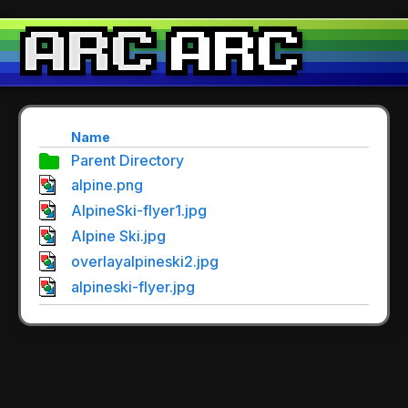
Name
Parent Directory
alpine.png
AlpineSki-flyer1.jpg
Alpine Ski.jpg
overlayalpineski2.jpg
alpineski-flyer.jpg