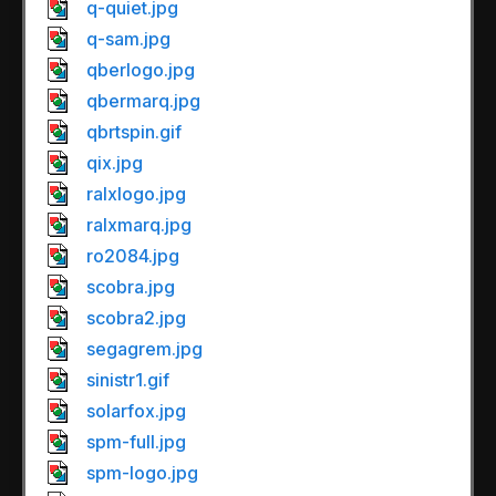
q-quiet.jpg
q-sam.jpg
qberlogo.jpg
qbermarq.jpg
qbrtspin.gif
qix.jpg
ralxlogo.jpg
ralxmarq.jpg
ro2084.jpg
scobra.jpg
scobra2.jpg
segagrem.jpg
sinistr1.gif
solarfox.jpg
spm-full.jpg
spm-logo.jpg