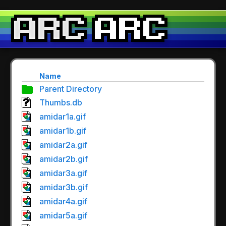
Name
Parent Directory
Thumbs.db
amidar1a.gif
amidar1b.gif
amidar2a.gif
amidar2b.gif
amidar3a.gif
amidar3b.gif
amidar4a.gif
amidar5a.gif