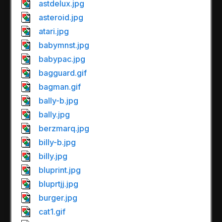
astdelux.jpg
asteroid.jpg
atari.jpg
babymnst.jpg
babypac.jpg
bagguard.gif
bagman.gif
bally-b.jpg
bally.jpg
berzmarq.jpg
billy-b.jpg
billy.jpg
bluprint.jpg
bluprtjj.jpg
burger.jpg
cat1.gif