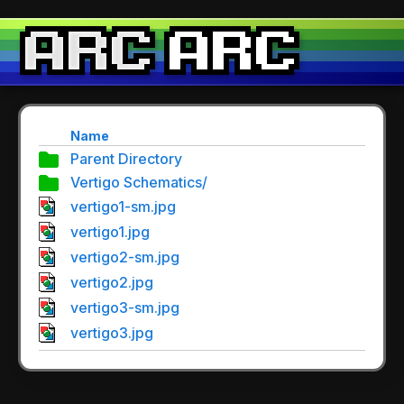
Name
Parent Directory
Vertigo Schematics/
vertigo1-sm.jpg
vertigo1.jpg
vertigo2-sm.jpg
vertigo2.jpg
vertigo3-sm.jpg
vertigo3.jpg