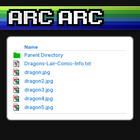
Name
Parent Directory
Dragons-Lair-Comic-Info.txt
dragon.jpg
dragon2.jpg
dragon3.jpg
dragon4.jpg
dragon5.jpg