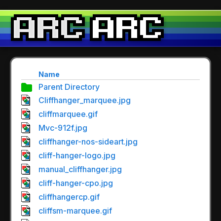
Name
Parent Directory
Cliffhanger_marquee.jpg
cliffmarquee.gif
Mvc-912f.jpg
cliffhanger-nos-sideart.jpg
cliff-hanger-logo.jpg
manual_cliffhanger.jpg
cliff-hanger-cpo.jpg
cliffhangercp.gif
cliffsm-marquee.gif