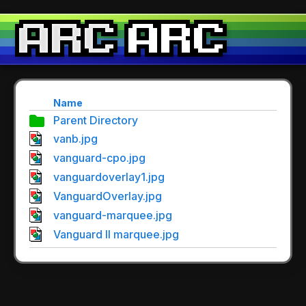
Name
Parent Directory
vanb.jpg
vanguard-cpo.jpg
vanguardoverlay1.jpg
VanguardOverlay.jpg
vanguard-marquee.jpg
Vanguard II marquee.jpg