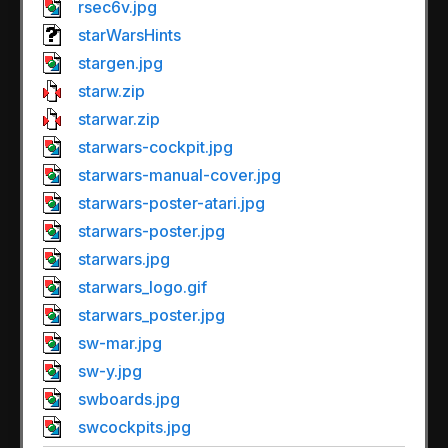
rsec6v.jpg
starWarsHints
stargen.jpg
starw.zip
starwar.zip
starwars-cockpit.jpg
starwars-manual-cover.jpg
starwars-poster-atari.jpg
starwars-poster.jpg
starwars.jpg
starwars_logo.gif
starwars_poster.jpg
sw-mar.jpg
sw-y.jpg
swboards.jpg
swcockpits.jpg