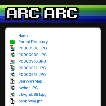
Name
Parent Directory
P0000908.JPG
P0000909.JPG
P0000910.JPG
P0000912.JPG
P0000913.JPG
StarWarsMap
bwhdr.JPG
c&vgfeb881.jpg
pspbrwse.jbf