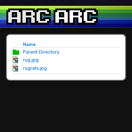
Name
Parent Directory
rug.jpg
rugrats.jpg