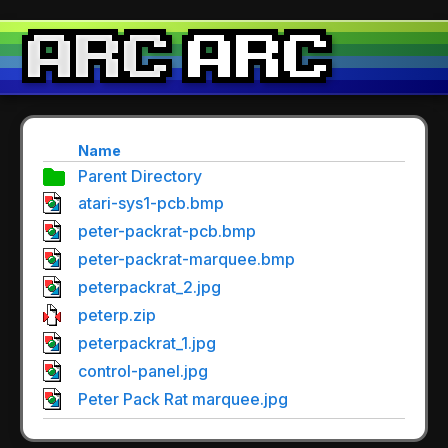
Name
Parent Directory
atari-sys1-pcb.bmp
peter-packrat-pcb.bmp
peter-packrat-marquee.bmp
peterpackrat_2.jpg
peterp.zip
peterpackrat_1.jpg
control-panel.jpg
Peter Pack Rat marquee.jpg