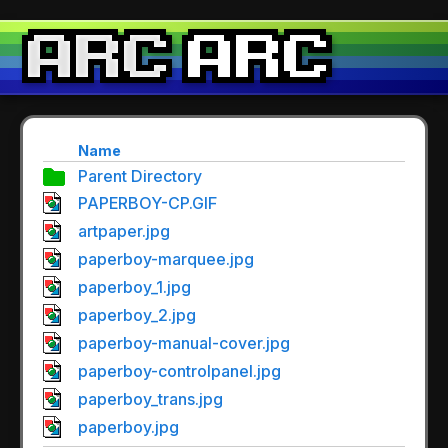
Name
Parent Directory
PAPERBOY-CP.GIF
artpaper.jpg
paperboy-marquee.jpg
paperboy_1.jpg
paperboy_2.jpg
paperboy-manual-cover.jpg
paperboy-controlpanel.jpg
paperboy_trans.jpg
paperboy.jpg