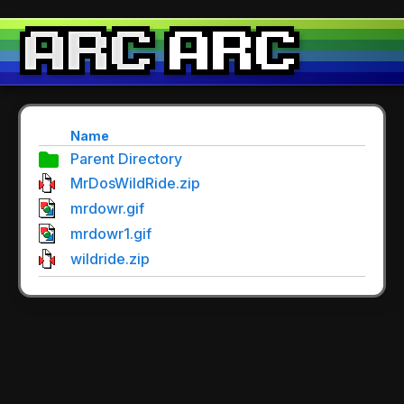
Name
Parent Directory
MrDosWildRide.zip
mrdowr.gif
mrdowr1.gif
wildride.zip