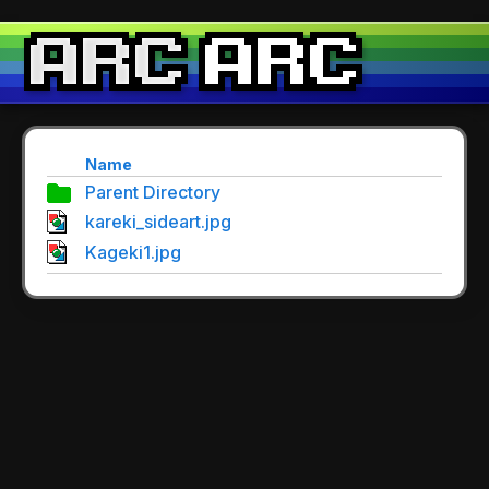
Name
Parent Directory
kareki_sideart.jpg
Kageki1.jpg