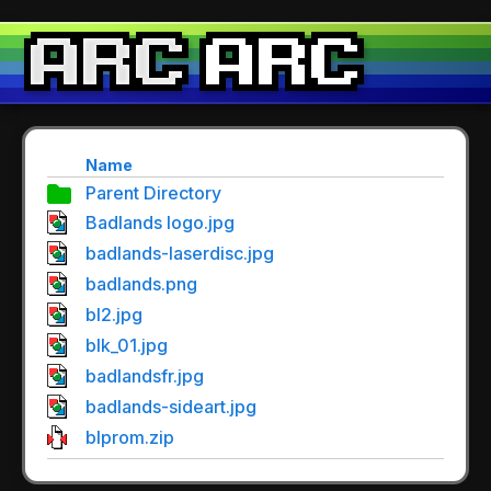
Name
Parent Directory
Badlands logo.jpg
badlands-laserdisc.jpg
badlands.png
bl2.jpg
blk_01.jpg
badlandsfr.jpg
badlands-sideart.jpg
blprom.zip