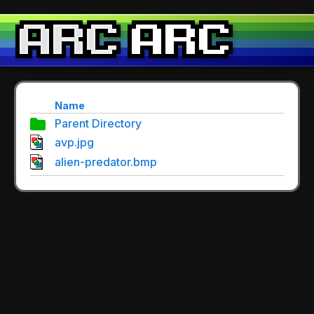
Name
Parent Directory
avp.jpg
alien-predator.bmp